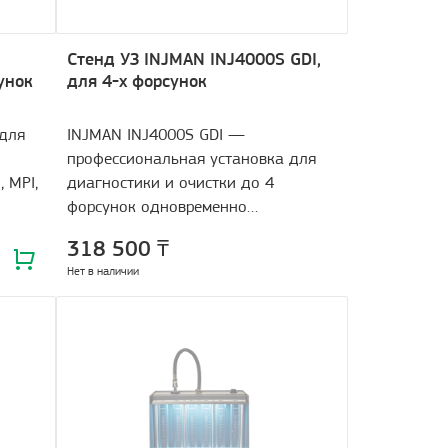
Стенд УЗ INJMAN INJ4000S GDI,
унок
для 4-х форсунок
 для
INJMAN INJ4000S GDI —
профессиональная установка для
 MPI,
диагностики и очистки до 4
форсунок одновременно
бензиновых двигателей MPI, GDI, FSI
318 500 ₸
и TGDI. Оснащена тройной системой
Нет в наличии
проверки герметичности (визуально,
по датчику давления и AIR TEST),
электротестом форсунок и
ультразвуковой ванной.