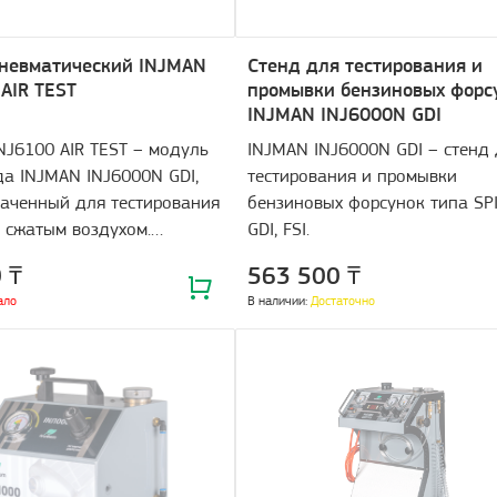
пневматический INJMAN
Стенд для тестирования и
AIR TEST
промывки бензиновых форс
INJMAN INJ6000N GDI
NJ6100 AIR TEST – модуль
INJMAN INJ6000N GDI – cтенд
да INJMAN INJ6000N GDI,
тестирования и промывки
аченный для тестирования
бензиновых форсунок типа SPI,
 сжатым воздухом.
GDI, FSI.
вает все виды форсунок
 ₸
563 500 ₸
FSI.
ало
В наличии:
Достаточно