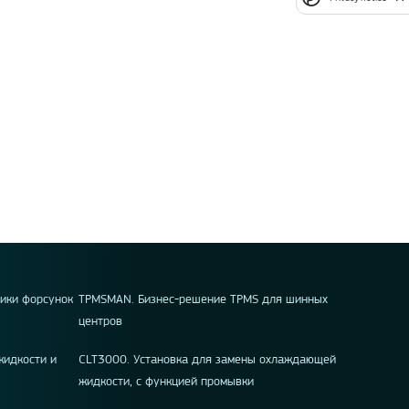
тики форсунок
TPMSMAN. Бизнес-решение TPMS для шинных
центров
жидкости и
CLT3000. Установка для замены охлаждающей
жидкости, с функцией промывки