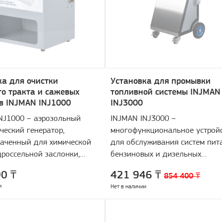
ка для очистки
Установка для промывки
го тракта и сажевых
топливной системы INJMAN
в INJMAN INJ1000
INJ3000
NJ1000 – аэрозольный
INJMAN INJ3000 –
ческий генератор,
многофункциональное устрой
аченный для химической
для обслуживания систем пит
дроссельной заслонки,
бензиновых и дизельных
в впускного тракта и
двигателей.
0 ₸
421 946 ₸
854 400 ₸
горания бензиновых и
и
Нет в наличии
х двигателей, а также для
сажевых фильтров.