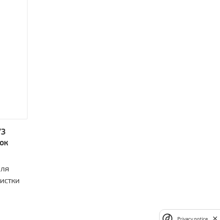
УЗ
ок
для
истки
Privacy notice