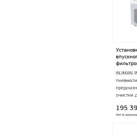
Установ
впускно
фильтро
INJMAN I
пневмати
предназн
очистки 
элементо
195 39
камеры с
Нет в наличи
дизельны
очистки 