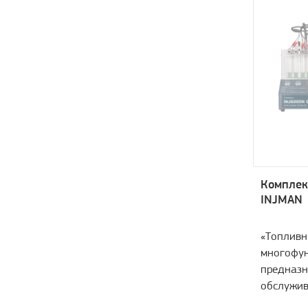
Компле
INJMAN
«Топливн
многофун
предназ
обслужив
большинс