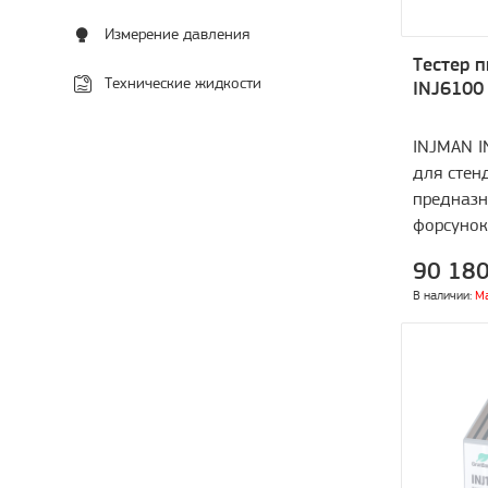
Измерение давления
Тестер 
Технические жидкости
INJ6100 
INJMAN I
для стен
предназн
форсунок
Поддержи
90 180
MPI, GDI, 
В наличии:
М