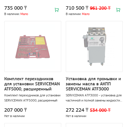
жидкости. Установка позволяет
многофункциональная установка для
735 000 ₸
710 500 ₸
961 200 ₸
заменить антифриз на заглушенном
замены тормозных жидкостей и
двигателе путем вытеснения и
гидравлических сцеплений. Установка
В наличии:
Мало
В наличии:
Мало
экономит в два раза больше
SERVICEMAN BRK3000 позволяет
охлаждающей жидкости.
производить качественную прокачку
контуров тормозных систем, включая
агрегаты с ABS, без привлечения
ассистента и за небольшой
промежуток времени.
Комплект переходников
Установка для промывки и
для установки SERVICEMAN
замены масла в АКПП
ATF5000, расширенный
SERVICEMAN ATF3000
Комплект переходников для установки
SERVICEMAN ATF3000 - установка для
SERVICEMAN ATF5000, расширенный
частичной и полной замены жидкости в
автоматических трансмиссиях легковых
207 000 ₸
272 224 ₸
534 000 ₸
и грузовых авто, спецтехники,
автобусов.
Нет в наличии
Нет в наличии