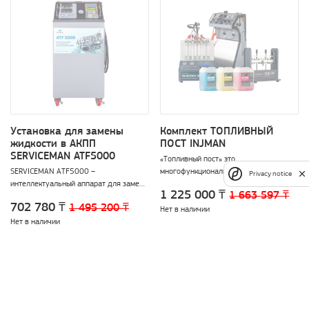
Установка для замены
Комплект ТОПЛИВНЫЙ
жидкости в АКПП
ПОСТ INJMAN
SERVICEMAN ATF5000
«Топливный пост» это
SERVICEMAN ATF5000 –
многофункциональный комплект,
Privacy notice
интеллектуальный аппарат для замены
предназначенный для обслуживания
1 225 000 ₸
1 663 597 ₸
масла и промывки АКПП с системой
систем питания большинства
702 780 ₸
1 495 200 ₸
измерения веса и температуры масла.
современных бензиновых и дизельных
Нет в наличии
автомобилей. «Топливный пост»
Нет в наличии
обладает широким функционалом и
является универсальным решением
для большинства СТО.