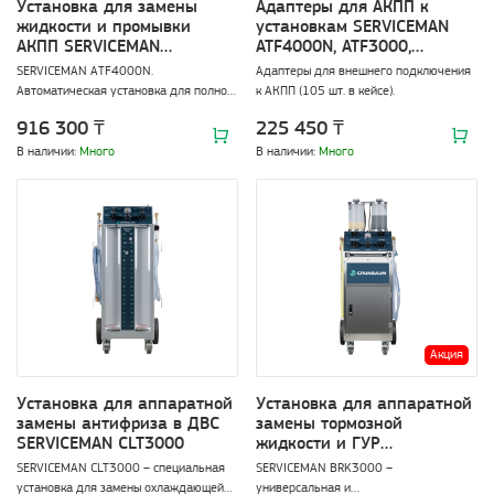
Установка для замены
Адаптеры для АКПП к
жидкости и промывки
установкам SERVICEMAN
АКПП SERVICEMAN
ATF4000N, ATF3000,
ATF4000N
ATF5000
SERVICEMAN ATF4000N.
Адаптеры для внешнего подключения
Автоматическая установка для полной
к АКПП (105 шт. в кейсе).
замены масла и промывки АКПП.
916 300 ₸
225 450 ₸
Поставляется вместе с комплектом
адаптеров (105 шт.) для внешнего
В наличии:
Много
В наличии:
Много
подключения к АКПП.
Акция
Установка для аппаратной
Установка для аппаратной
замены антифриза в ДВС
замены тормозной
SERVICEMAN CLT3000
жидкости и ГУР
SERVICEMAN BRK3000
SERVICEMAN CLT3000 – специальная
SERVICEMAN BRK3000 –
установка для замены охлаждающей
универсальная и